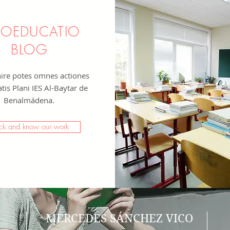
OEDUCATIO
BLOG
nire potes omnes actiones
atis Plani IES Al-Baytar de
Benalmádena.
ck and know our work
MERCEDES SÁNCHEZ VICO