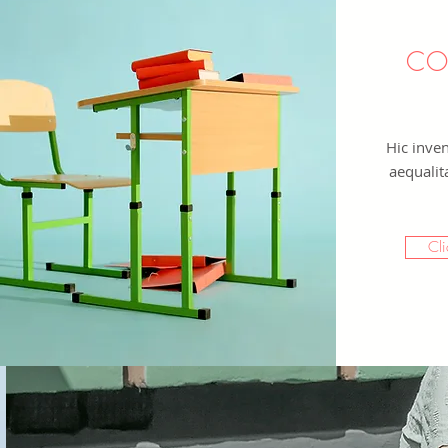
CO
Hic inve
aequalit
Cli