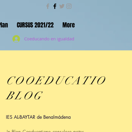
Plan
CURSUS 2021/22
More
Coeducando en igualdad
COOEDUCATIO
BLOG
IES AL-BAYTAR de Benalmádena
In Blog Coeducatione consulere potes