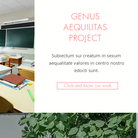
GENUS
AEQUILITAS
PROJECT
Subiectum sui creatum in sexum
aequalitate valores in centro nostro
edocti sunt.
Click and know our work