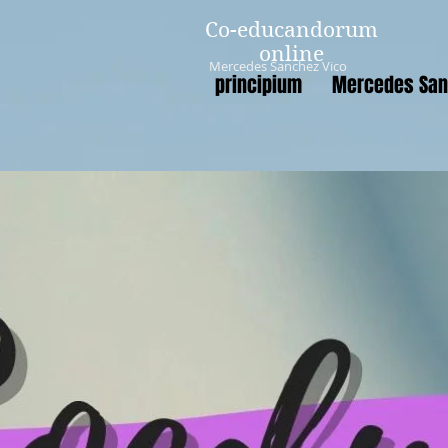
Co-educandorum
online
Mercedes Sanchez Vico
principium
Mercedes San