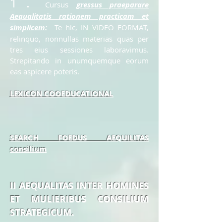
1 .
Cursus
gressus praeparare
Aequalitatis rationem practicam et
simplicem:
Te hic, IN VIDEO FORMAT,
relinquo, nonnullas materias quas per
tres eius sessiones laboravimus.
Strepitando in unumquemque eorum
eas aspicere poteris.
LEXICON COOEDUCATIONAL
SEARCH FOEDUS AEQUILITAS
consilium
II AEQUALITAS INTER HOMINES
ET MULIERIBUS CONSILIUM
STRATEGICUM.