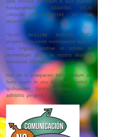
iuris includit ut unum e suis punctis
fundamentalibus GRAVITAS USUS
LINGUAE NON-SEXISTAE in usu
doctrinali.
"QUID NULLUM NOMEN EST",
propterea mulieres nominandae sunt in
usu linguae nostrae in schola et
momentum suum in nostris alumnis
infundunt. VISIBILITAS'
Hac de re praeparavi hunc coetum ad
hunc usum in usu doctrinali nostro a
quibusdam fundamentalibus indiciis
adhibitis pergere;