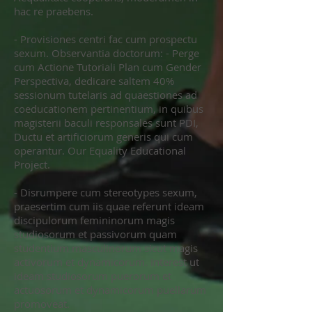
hac re praebens.
- Provisiones centri fac cum prospectu
sexum. Observantia doctorum: - Perge
cum Actione Tutoriali Plan cum Gender
Perspectiva, dedicare saltem 40%
sessionum tutelaris ad quaestiones ad
coeducationem pertinentium, in quibus
magisterii baculi responsales sunt PDI,
Ductu et artificiorum generis qui cum
operantur. Our Equality Educational
Project.
- Disrumpere cum stereotypes sexum,
praesertim cum iis quae referunt ideam
discipulorum femininorum magis
studiosorum et passivorum quam
studentium masculinorum sicut magis
activorum et dynamicorum. Interest ut
ideam studiosorum puerorum et
actuosorum et dynamicorum puellarum
promoveat.