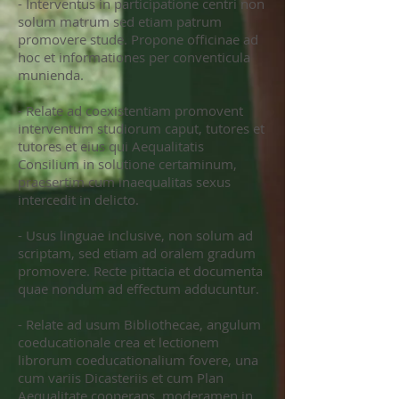
- Interventus in participatione centri non
solum matrum sed etiam patrum
promovere stude. Propone officinae ad
hoc et informationes per conventicula
munienda.
- Relate ad coexistentiam promovent
interventum studiorum caput, tutores et
tutores et eius qui Aequalitatis
Consilium in solutione certaminum,
praesertim cum inaequalitas sexus
intercedit in delicto.
- Usus linguae inclusive, non solum ad
scriptam, sed etiam ad oralem gradum
promovere. Recte pittacia et documenta
quae nondum ad effectum adducuntur.
- Relate ad usum Bibliothecae, angulum
coeducationale crea et lectionem
librorum coeducationalium fovere, una
cum variis Dicasteriis et cum Plan
Aequalitate cooperans, moderamen in