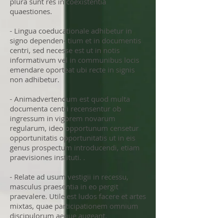
plura sunt res in coexistentia
quaestiones.
- Lingua coeducationale adhibetur in
signo dependen- tium et in documentis
centri, sed necesse est ut in notis
informativum vel in communibus locis
emendare oporteat ubi recte in signis
non adhibetur.
- Animadvertendum est quod multa
documenta centri recensentur ob
ingressum in vigorem novarum
regularum, ideo opportunum censetur
opportunitatis opportunitatis ut in eis
genus prospectum introducendi, etiam
praevisiones instituti. .
- Relate ad usum vestigii in recessu,
masculus praesentia in eo pergit
praevalere. Utile est ludos facere et artes
mixtas, quae participationem omnium
discipulorum aeque augeant.