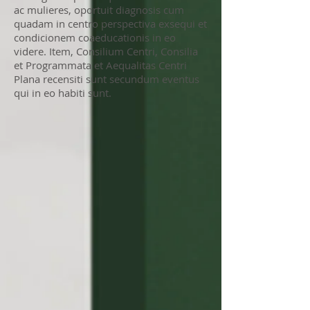
ac mulieres, oportuit diagnosis cum
quadam in centro perspectiva exsequi et
condicionem coaeducationis in eo
videre. Item, Consilium Centri, Consilia
et Programmata et Aequalitas Centri
Plana recensiti sunt secundum eventus
qui in eo habiti sunt.