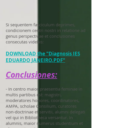
Si sequentem fasciculum deprimes,
condicionem centri nostri in relatione ad
genus perspectivae et conclusiones
consecutas videbis:
DOWNLOAD the "Diagnosis IES
EDUARDO JANEIRO.PDF"
Conclusiones:
- In centro maior praesentia feminae in
multis partibus est: magistri,
moderatores honores, coordinatores,
AMPA, scholae Consilium, curatores
non-doctrinae et servitii, alumni delegati
vel qui in Bibliotheca versantur. In
alumnis, maior numerus studentium et