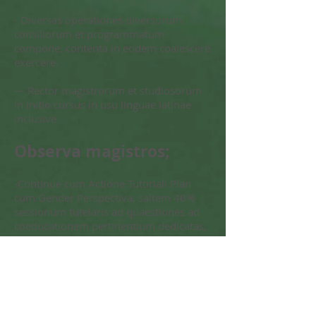
- Diversas operationes diversorum
consiliorum et programmatum
compone, contenta in eodem coalescere
exercere.
— Rector magistrorum et studiosorum
in initio cursus in usu linguae latinae
inclusive.
Observa magistros;
-Continue cum Actione Tutoriali Plan
cum Gender Perspectiva, saltem 40%
sessionum tutelaris ad quaestiones ad
coeducationem pertinentium dedicatas,
in quibus magisterii baculi responsales
PDI, Ductu et artifices actuose in genere
participant, qui cum Institutione nostra
Educationali collaborant. de Aequalitate.
- Disrumpere cum stereotypes sexum,