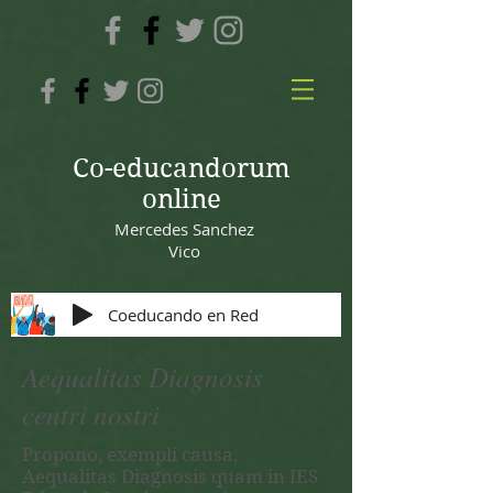
Co-educandorum
online
Mercedes Sanchez
Vico
Coeducando en Red
Aequalitas Diagnosis
centri nostri
Propono, exempli causa,
Aequalitas Diagnosis quam in IES