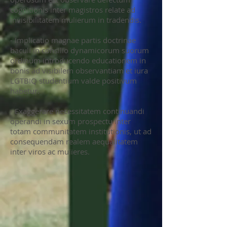
cognitionis inter magistros relate ad
invisibilitatem mulierum in tradendis.
- Implicatio magnae partis doctrinae
baculi in consilio dynamicorum suorum
ordinum introducendo educationem in
bonis ad visibilem observantiam et iura
LGTBIQ studentium valde positivum
habetur.
- Exaggerare necessitatem continuandi
operandi in sexum prospectu inter
totam communitatem institutionis, ut ad
consequendam realem aequalitatem
inter viros ac mulieres.