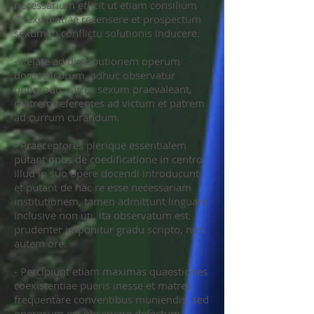
necessarium efficit ut etiam consilium
Coexistentiae recensere et prospectum
sexum in conflictu solutionis inducere.
- Relate ad distributionem operum
domesticorum, adhuc observatur
quomodo partes sexum praevaleant,
matrem referentes ad victum et patrem
ad currum curandum.
- Praeceptores plerique essentialem
putant opus de coedificatione in centro,
illud in suo opere docendi introducunt
et putant de hac re esse necessariam
institutionem, tamen admittunt linguam
inclusive non uti, ita observatum est.
prudenter imponitur gradu scripto, non
autem ore.
- Percipiunt etiam maximas quaestiones
coexistentiae pueris inesse et matres
frequentare conventibus muniendis, sed
operosum est observare defectum