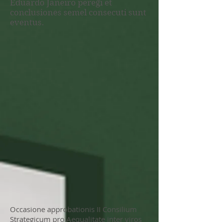
Eduardo Janeiro peregi et
conclusiones semel consecuti sunt
eventus.
Occasione approbationis II Consilium
Strategicum pro Aequalitate inter viros