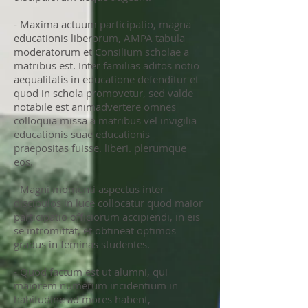
- Maxima actuum participatio, magna
educationis liberorum, AMPA tabula
moderatorum et Consilium scholae a
matribus est. Inter familias aditos notio
aequalitatis in educatione defenditur et
quod in schola promovetur, sed valde
notabile est animadvertere omnes
colloquia missa a matribus vel invigilia
educationis suae educationis
praepositas fuisse. liberi. plerumque
eos.
- Magni momenti aspectus inter
discipulos in luce collocatur quod maior
participatio officiorum accipiendi, in eis
se intromittat, et obtineat optimos
gradus in feminas studentes.
- Quod factum est ut alumni, qui
maiorem numerum incidentium in
habitudine ad mores habent,