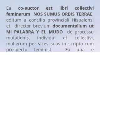
Ea
co-auctor est libri collectivi
feminarum
NOS SUMUS ORBIS TERRAE
editum a concilio provinciali Hispalensi
et director brevium
documentalium ut
MI PALABRA Y EL MUDO
de processu
mutationis, individui et collectivi,
mulierum per vices suas in scripto cum
prospectu feminist. Ea una e
protagonistis documentalium est
EDUCATORES
a Mercedes Sánchez Vico
dirigitur ad visibile faciendum opus
mulierum quae ex diversis regionibus in
Aequalitate erudiunt.
"Accessus ad publicationem in XII
Mulierum brevis Historia certaminis
MMXVII" nam fabula «
Calix
». Santa
Cruz de Tenerife City. November 2017. "
Lavender 2016 Recognitio pro Gender
Aequalitas
" concessit CC.OO Baeticae
pro creatione La Senora Malillae project.
Die VI mensis Martii anno MMXV, ab
Instituto Andalusiano pro Feminis apud