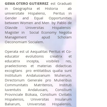
GEMA OTERO GUTIERREZ
est Graduati
in Geographia et Historia ab
universitate Hispalensi, Peritus in
Gender and Equal Opportunities
between Women and Men by Pablo de
Olavide Universitas Hispalensis
Magister in Social Economy Negotia
Management apud Scholam
Oeconomiam Socialem.
Operata est ut Aequalitas Peritus et Co-
educator evolutionis creatrix et
educatrix incepta, visibiles res,
praelectiones et materias didacticas
excogitans pro entitatibus qualia sunt
Institutum Andalusianum Mulierum,
Directorium Generale pro Mulieribus
Communitatis Matritensis, Instituti
Iuventutis Andalusiani, Consilium
Provinciale Bizkaia, Consilium Civitatis
Hispalensis, Universitas Insularum
Baliarum, Universitas Hispalensis,