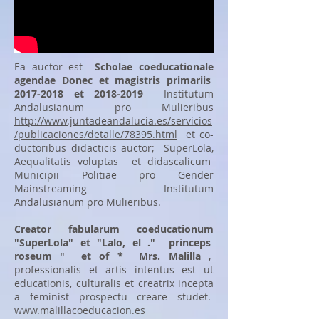
Ea auctor est
Scholae coeducationale
agendae Donec et magistris primariis
2017-2018
et
2018-2019
Institutum
Andalusianum pro Mulieribus
http://www.juntadeandalucia.es/servicios
/publicaciones/detalle/78395.html
et co-
ductoribus didacticis auctor; SuperLola,
Aequalitatis voluptas et didascalicum
Municipii Politiae pro Gender
Mainstreaming Institutum
Andalusianum pro Mulieribus.
Creator fabularum coeducationum
"SuperLola" et "Lalo, el ."
princeps
roseum "
et of *
Mrs. Malilla
,
professionalis et artis intentus est ut
educationis, culturalis et creatrix incepta
a feminist prospectu creare studet.
www.malillacoeducacion.es