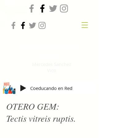
Co-educandorum
online
Mercedes Sanchez
Vico
Coeducando en Red
OTERO GEM:
Tectis vitreis ruptis.